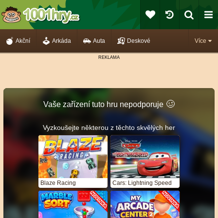
Akční
Arkáda
Auta
Deskové
Více
🥴️
Vaše zařízení tuto hru nepodporuje
Vyzkoušejte některou z těchto skvělých her
Blaze Racing
Cars: Lightning Speed