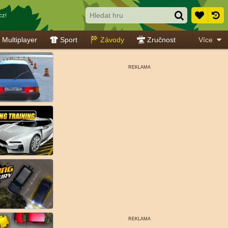
cz!
Multiplayer
Sport
Závody
Zručnost
Více