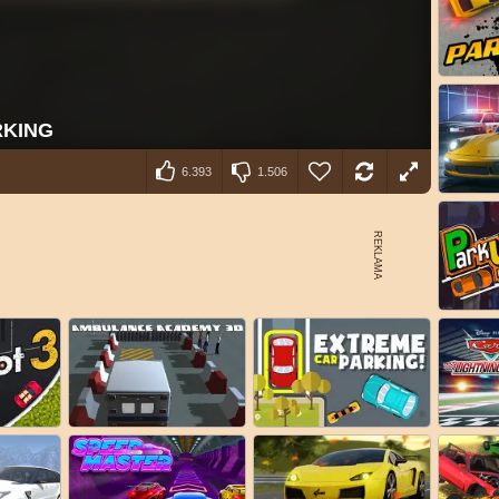
6.393
1.506