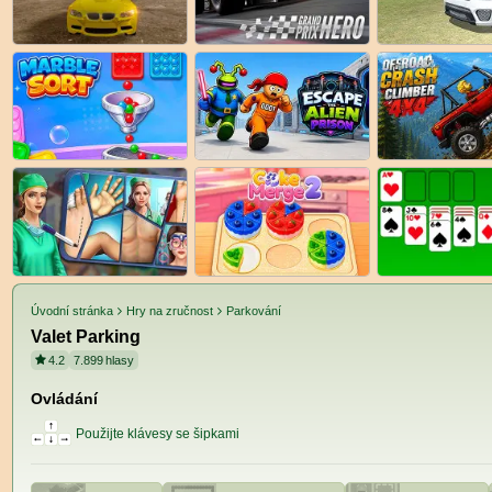
Úvodní stránka
Hry na zručnost
Parkování
Valet Parking
4.2
7.899
hlasy
Ovládání
Použijte klávesy se šipkami