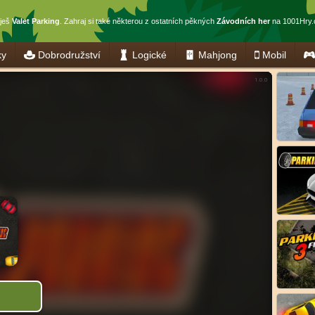
aješ
Valet Parking
. Zahraj si také některou z ostatních pěkných
Závodních her
na 1001Hry.
ky
Dobrodružství
Logické
Mahjong
Mobil