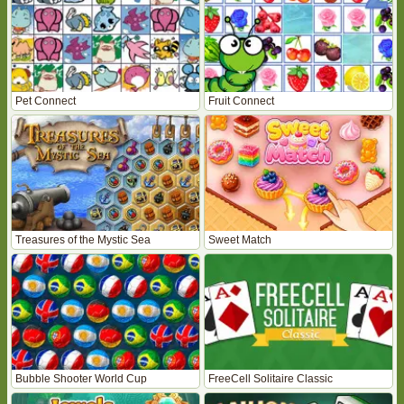
Pet Connect
Fruit Connect
Treasures of the Mystic Sea
Sweet Match
Bubble Shooter World Cup
FreeCell Solitaire Classic