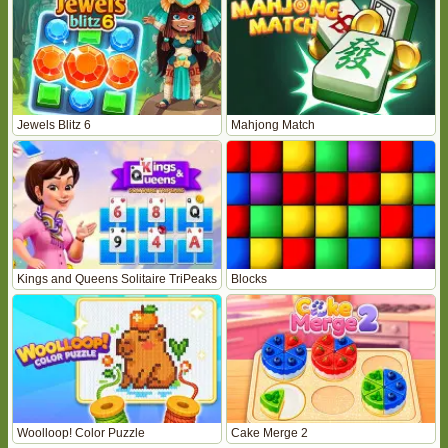
Jewels Blitz 6
Mahjong Match
Kings and Queens Solitaire TriPeaks
Blocks
Woolloop! Color Puzzle
Cake Merge 2