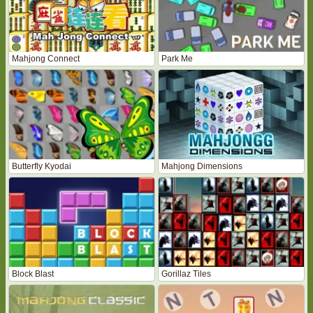
Mahjong Connect
Park Me
Butterfly Kyodai
Mahjong Dimensions
Block Blast
Gorillaz Tiles