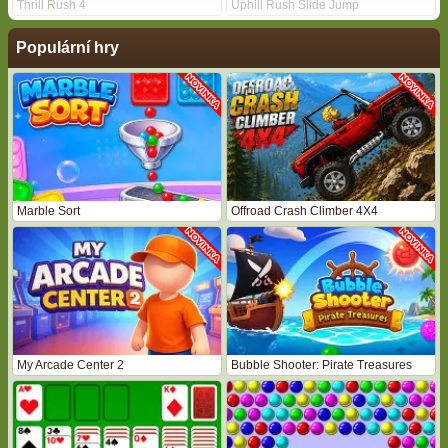
Thrill Rush 4
Uphill Rush Slide Jump
Populární hry
Marble Sort
Offroad Crash Climber 4X4
My Arcade Center 2
Bubble Shooter: Pirate Treasures