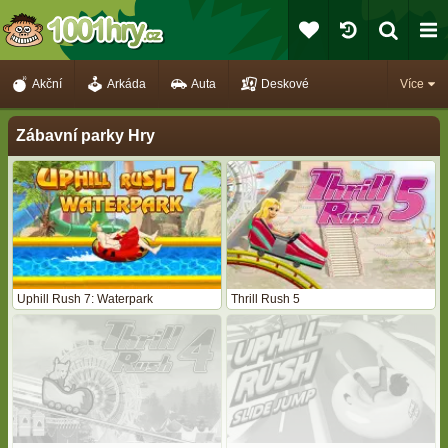
Akční
Arkáda
Auta
Deskové
Více
Zábavní parky Hry
Uphill Rush 7: Waterpark
Thrill Rush 5