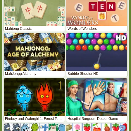
Mahjong Classic
Words of Wonders
MahJongg Alchemy
Bubble Shooter HD
Fireboy and Watergirl 1: Forest Temple
Hospital Surgeon: Doctor Game