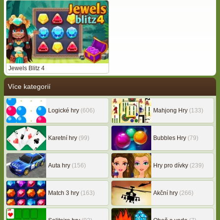
Jewels Blitz 4
Více kategorií
Logické hry
(606)
Mahjong Hry
(133)
Karetní hry
(99)
Bubbles Hry
(79)
Auta hry
(156)
Hry pro dívky
(239)
Match 3 hry
(163)
Akční hry
(266)