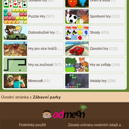
Solitaire hry
(92)
Oheň a voda
(7)
Puzzle Hry
(507)
Sportovní hry
(137)
Dobrodružné hry
(217)
Shody
(453)
Hry pro více hráčů
(146)
Závodní hry
(212)
Hry na zručnost
(507)
Hry se zvířaty
(149)
Minecraft
(62)
Arkády hry
(306)
Úvodní stránka
Zábavní parky
Podmínky použití
Zásady ochrany osobních údajů a zásady použití souborů cookie