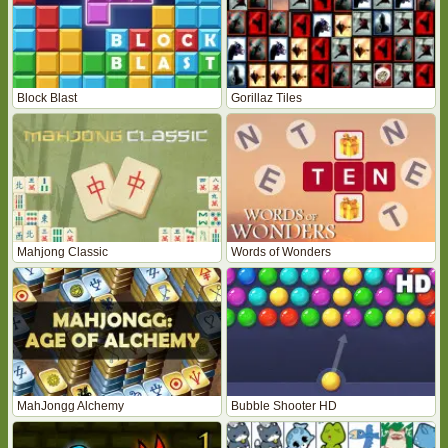
Block Blast
Gorillaz Tiles
Mahjong Classic
Words of Wonders
MahJongg Alchemy
Bubble Shooter HD