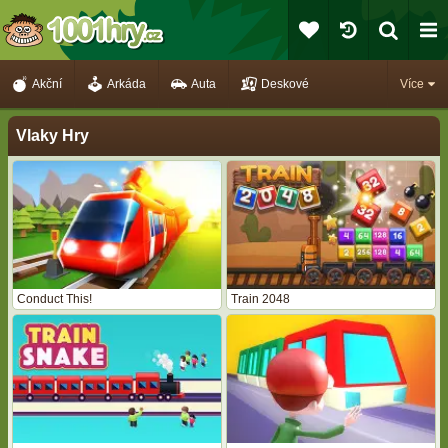
Akční
Arkáda
Auta
Deskové
Více
Vlaky Hry
Conduct This!
Train 2048