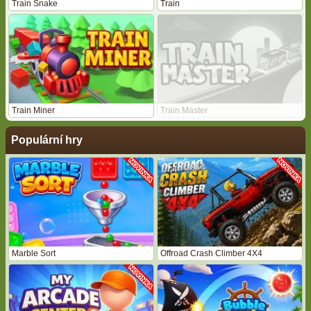
Train Snake
Train
Train Miner
Train Master
Populární hry
Marble Sort
Offroad Crash Climber 4X4