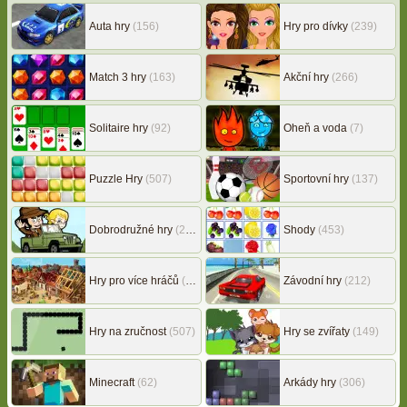
Auta hry
(156)
Hry pro dívky
(239)
Match 3 hry
(163)
Akční hry
(266)
Solitaire hry
(92)
Oheň a voda
(7)
Puzzle Hry
(507)
Sportovní hry
(137)
Dobrodružné hry
(217)
Shody
(453)
Hry pro více hráčů
(146)
Závodní hry
(212)
Hry na zručnost
(507)
Hry se zvířaty
(149)
Minecraft
(62)
Arkády hry
(306)