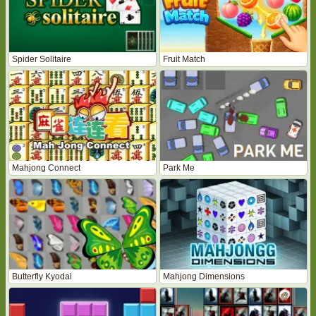
Spider Solitaire
Fruit Match
Mahjong Connect
Park Me
Butterfly Kyodai
Mahjong Dimensions