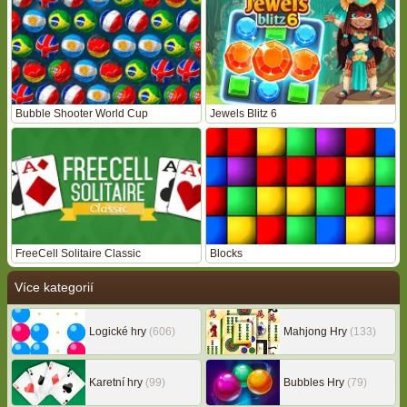
Bubble Shooter World Cup
Jewels Blitz 6
FreeCell Solitaire Classic
Blocks
Více kategorií
Logické hry
(606)
Mahjong Hry
(133)
Karetní hry
(99)
Bubbles Hry
(79)