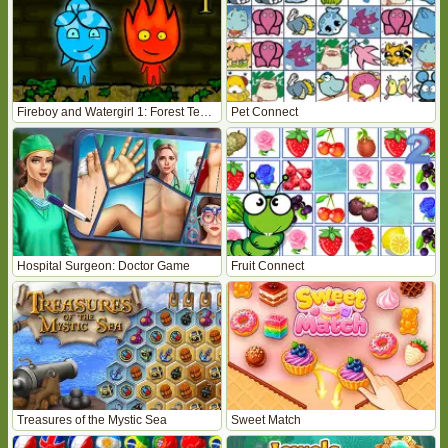
Fireboy and Watergirl 1: Forest Temple
Pet Connect
Hospital Surgeon: Doctor Game
Fruit Connect
Treasures of the Mystic Sea
Sweet Match