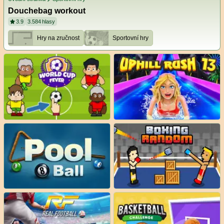
Douchebag workout
3.9
3.584
hlasy
Hry na zručnost
Sportovní hry