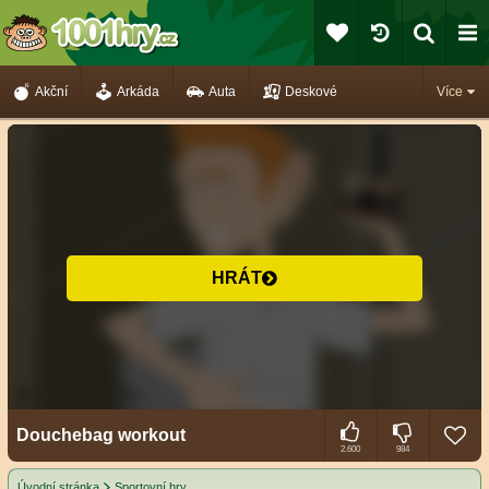
Akční
Arkáda
Auta
Deskové
Více
HRÁT
Douchebag workout
2.600
984
Úvodní stránka
Sportovní hry