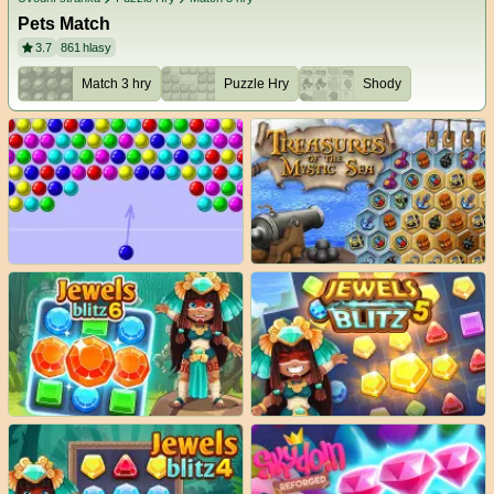
Pets Match
3.7
861
hlasy
Match 3 hry
Puzzle Hry
Shody