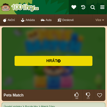
Akční
Arkáda
Auta
Deskové
Více
HRÁT
Pets Match
589
272
Úvodní stránka
Puzzle Hry
Match 3 hry