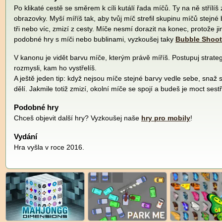
Po klikaté cestě se směrem k cíli kutálí řada míčů. Ty na ně střílíš
obrazovky. Myší míříš tak, aby tvůj míč strefil skupinu míčů stejné
tři nebo víc, zmizí z cesty. Míče nesmí dorazit na konec, protože j
podobné hry s míči nebo bublinami, vyzkoušej taky
Bubble Shoot
V kanonu je vidět barvu míče, kterým právě míříš. Postupuj strateg
rozmysli, kam ho vystřelíš.
A ještě jeden tip: když nejsou míče stejné barvy vedle sebe, snaž s
dělí. Jakmile totiž zmizí, okolní míče se spojí a budeš je moct ses
Podobné hry
Chceš objevit další hry? Vyzkoušej naše
hry pro mobily
!
Vydání
Hra vyšla v roce 2016.