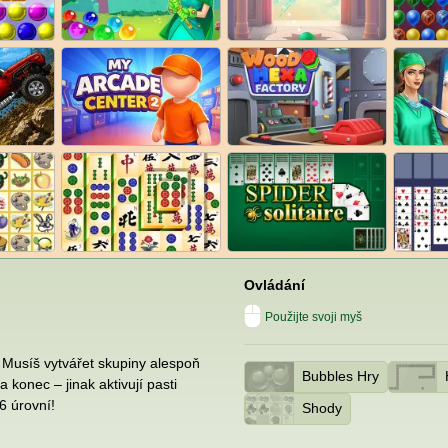
Ovládání
Použijte svoji myš
e. Musíš vytvářet skupiny alespoň
Bubbles Hry
a konec – jinak aktivují pasti
6 úrovní!
Shody