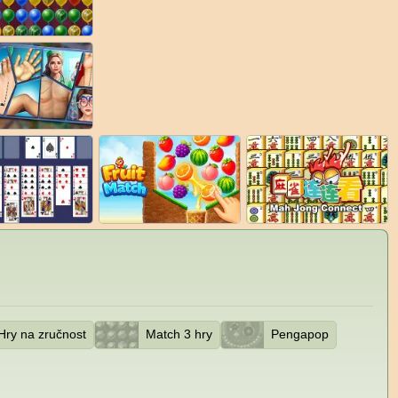
Hry na zručnost
Match 3 hry
Pengapop