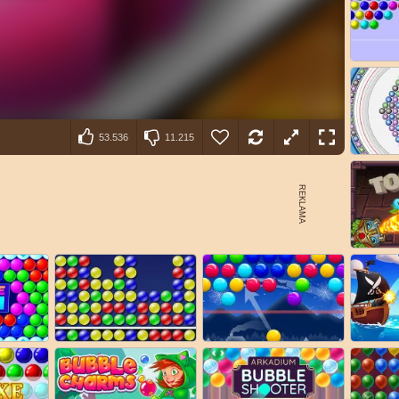
53.536
11.215