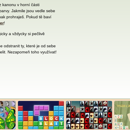
 z kanonu v horní části
 barvy. Jakmile jsou vedle sebe
inak prohraješ. Pokud tě baví
er
!
icky a vždycky si pečlivě
e odstranit ty, které je od sebe
třelit. Nezapomeň toho využívat!