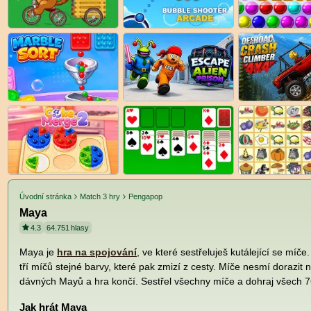
Úvodní stránka
Match 3 hry
Pengapop
Maya
4.3
64.751
hlasy
Maya je
hra na spojování
, ve které sestřeluješ kutálející se míč
tří míčů stejné barvy, které pak zmizí z cesty. Míče nesmí dorazit n
dávných Mayů a hra končí. Sestřel všechny míče a dohraj všech 7
Jak hrát Maya