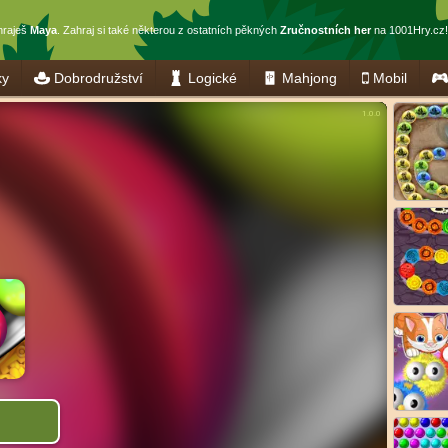
hraješ
Maya
. Zahraj si také některou z ostatních pěkných
Zručnostních her
na 1001Hry.cz!
ky
Dobrodružství
Logické
Mahjong
Mobil