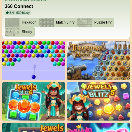
360 Connect
3.4
639
hlasy
Hexagon
Match 3 hry
Puzzle Hry
Shody