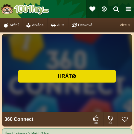
Akční
Arkáda
Auta
Deskové
Více
HRÁT
360 Connect
388
251
Úvodní stránka
Match 3 hry