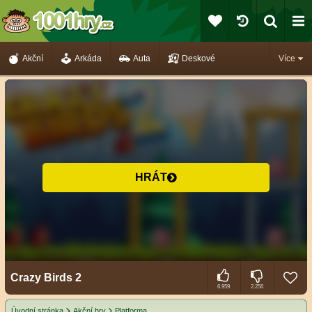
Akční
Arkáda
Auta
Deskové
Více
HRÁT
Crazy Birds 2
6.959
2.256
Úvodní stránka
Akční hry
Platforma