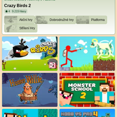
Crazy Birds 2
4
9.215
hlasy
Akční hry
Dobrodružné hry
Platforma
Střílení Hry