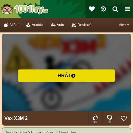
Akční
Arkáda
Auta
Deskové
Více
HRÁT
Vex X3M 2
927
316
Úvodní stránka
Hry na zručnost
Závodní hry