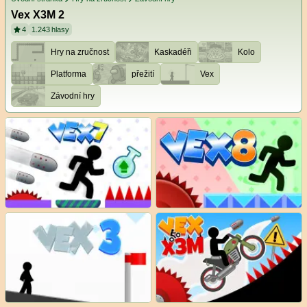
Vex X3M 2
4
1.243
hlasy
Hry na zručnost
Kaskadéři
Kolo
Platforma
přežití
Vex
Závodní hry