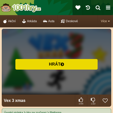
Akční
Arkáda
Auta
Deskové
Více
HRÁT
Vex 3 xmas
3.555
1.322
Úvodní stránka
Hry na zručnost
Platforma