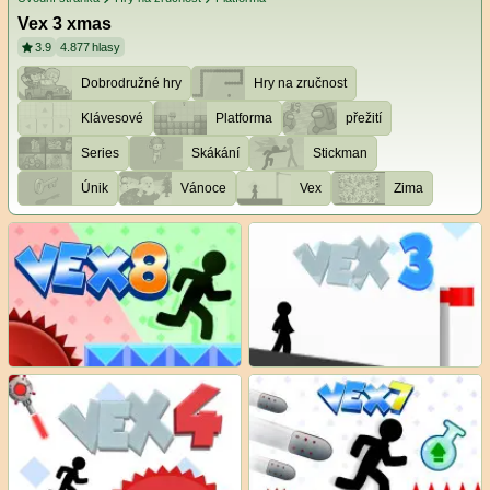
Vex 3 xmas
3.9
4.877
hlasy
Dobrodružné hry
Hry na zručnost
Klávesové
Platforma
přežití
Series
Skákání
Stickman
Únik
Vánoce
Vex
Zima