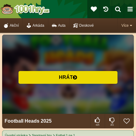
Akční
Arkáda
Auta
Deskové
Více
HRÁT
Football Heads 2025
425
301
Úvodní stránka
Sportovní hry
Fotbal 1 na 1