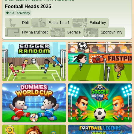
Football Heads 2025
3.3
726
hlasy
Děti
Fotbal 1 na 1
Fotbal hry
Hry na zručnost
Legrace
Sportovní hry