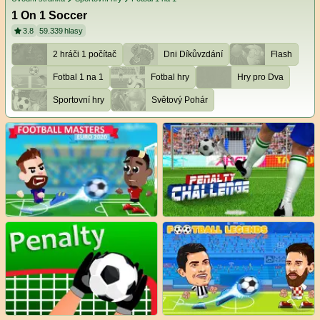
1 On 1 Soccer
3.8
59.339
hlasy
2 hráči 1 počítač
Dni Díkůvzdání
Flash
Fotbal 1 na 1
Fotbal hry
Hry pro Dva
Sportovní hry
Světový Pohár