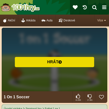
Akční
Arkáda
Auta
Deskové
Více
HRÁT
1 On 1 Soccer
41.958
17.381
Úvodní stránka
Sportovní hry
Fotbal 1 na 1