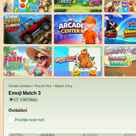
Úvodní stránka
Puzzle Hry
Match 3 hry
Emoji Match 3
3.7
1.667
hlasy
Ovládání
Použijte svoji myš