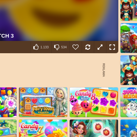
1.133
534