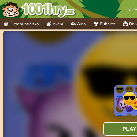
Nyní h
Úvodní stránka
Akční
Auta
Bubbles
Dív