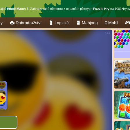
raješ
Emoji Match 3
. Zahraj si také některou z ostatních pěkných
Puzzle Hry
na 1001Hry.cz
ky
Dobrodružství
Logické
Mahjong
Mobil