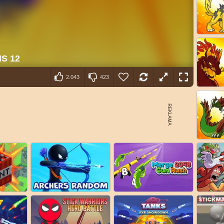
2.043
423