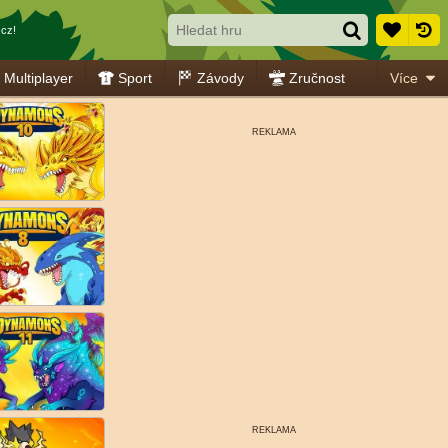
cz!
Multiplayer
Sport
Závody
Zručnost
Více