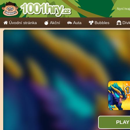
Nyní hra
Úvodní stránka
Akční
Auta
Bubbles
Dív