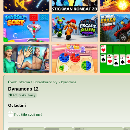
Úvodní stránka
Dobrodružné hry
Dynamons
Dynamons 12
4.3
2.466
hlasy
Ovládání
Použijte svoji myš