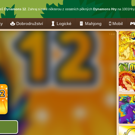
ješ
Dynamons 12
. Zahraj si také některou z ostatních pěkných
Dynamons Hry
na 1001Hry.
ky
Dobrodružství
Logické
Mahjong
Mobil