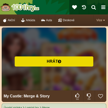
Akční
Arkáda
Auta
Deskové
Více
HRÁT
My Castle: Merge & Story
531
254
Úvodní stránka
Logické hry
Merge