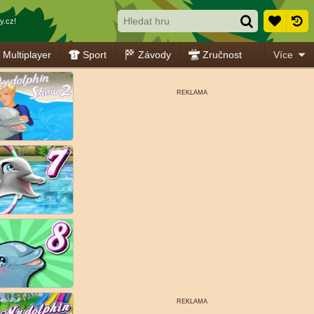
y.cz!
Multiplayer
Sport
Závody
Zručnost
Více