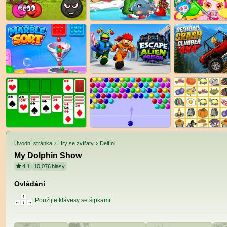
Úvodní stránka
Hry se zvířaty
Delfíni
My Dolphin Show
4.1
10.076
hlasy
Ovládání
Použijte klávesy se šipkami