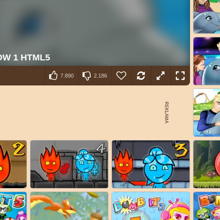
7.890
2.186