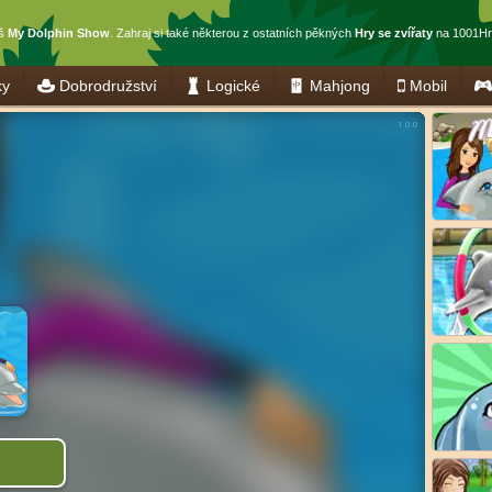
eš
My Dolphin Show
. Zahraj si také některou z ostatních pěkných
Hry se zvířaty
na 1001Hr
ky
Dobrodružství
Logické
Mahjong
Mobil