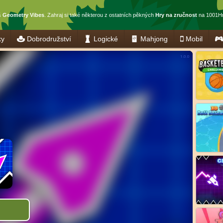
š
Geometry Vibes
. Zahraj si také některou z ostatních pěkných
Hry na zručnost
na 1001Hr
ky
Dobrodružství
Logické
Mahjong
Mobil