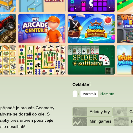
Ovládání
Mezerník
Přemístit
z
 případě je pro vás Geometry
Arkády hry
C
byste se dostali do cíle. S
 šipky přes úroveň používejte
Mini games
R
ste neselhali!