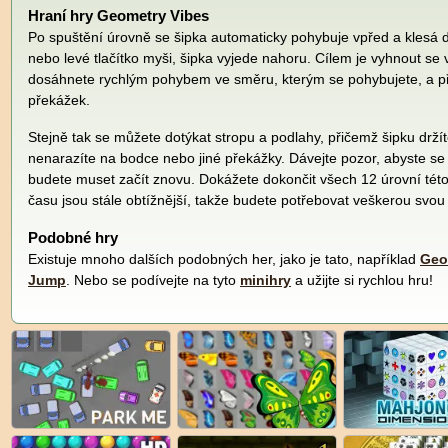
Hraní hry Geometry Vibes
Po spuštění úrovně se šipka automaticky pohybuje vpřed a klesá 
nebo levé tlačítko myši, šipka vyjede nahoru. Cílem je vyhnout s
dosáhnete rychlým pohybem ve směru, kterým se pohybujete, a 
překážek.
Stejně tak se můžete dotýkat stropu a podlahy, přičemž šipku drží
nenarazíte na bodce nebo jiné překážky. Dávejte pozor, abyste se 
budete muset začít znovu. Dokážete dokončit všech 12 úrovní tét
času jsou stále obtížnější, takže budete potřebovat veškerou svou
Podobné hry
Existuje mnoho dalších podobných her, jako je tato, například
Geo
Jump
. Nebo se podívejte na tyto
minihry
a užijte si rychlou hru!