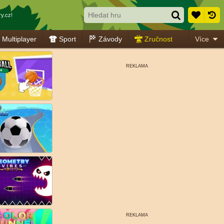
y.cz!
Multiplayer
Sport
Závody
Zručnost
Více