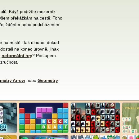
dolů. Když podržíte mezerník
e všem překážkám na cestě. Toho
přejížděním nebo podcházením
te na místě. Tak dlouho, dokud
dostali na konec úrovně, jinak
o
neformální hry
? Postupem
 zručnost.
metry Arrow
nebo
Geometry