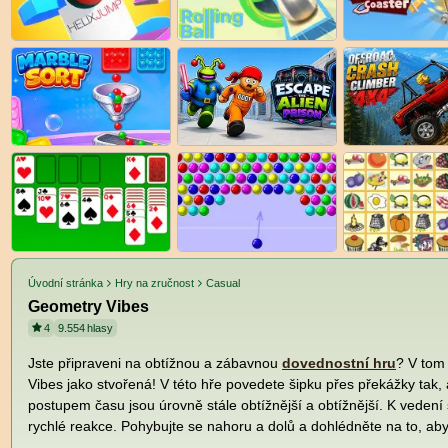
Úvodní stránka
Hry na zručnost
Casual
Geometry Vibes
4
9.554
hlasy
Jste připraveni na obtížnou a zábavnou
dovednostní hru
? V tom
Vibes jako stvořená! V této hře povedete šipku přes překážky tak, a
postupem času jsou úrovně stále obtížnější a obtížnější. K vedení
rychlé reakce. Pohybujte se nahoru a dolů a dohlédněte na to, aby