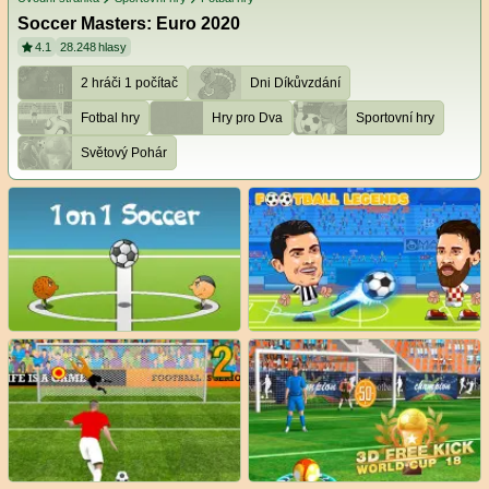
Soccer Masters: Euro 2020
4.1
28.248
hlasy
2 hráči 1 počítač
Dni Díkůvzdání
Fotbal hry
Hry pro Dva
Sportovní hry
Světový Pohár