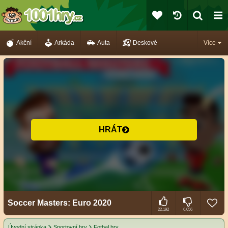
Akční
Arkáda
Auta
Deskové
Více
HRÁT
Soccer Masters: Euro 2020
22.192
6.056
Úvodní stránka
Sportovní hry
Fotbal hry