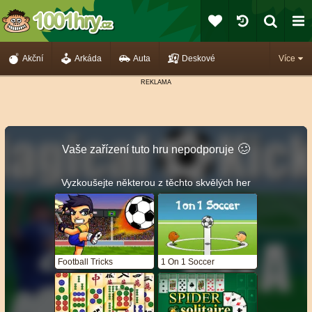
Akční
Arkáda
Auta
Deskové
Více
🥴️
Vaše zařízení tuto hru nepodporuje
Vyzkoušejte některou z těchto skvělých her
Football Tricks
1 On 1 Soccer