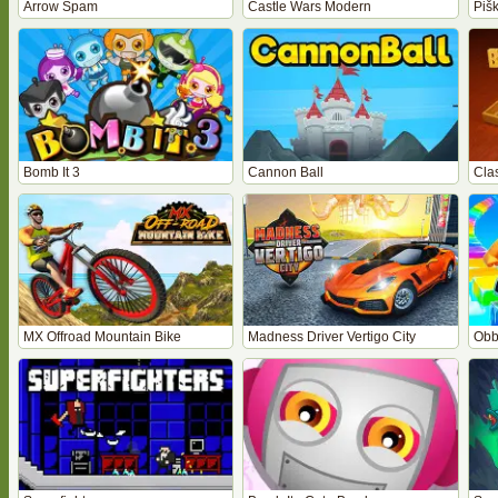
Arrow Spam
Castle Wars Modern
Piš
Bomb It 3
Cannon Ball
Cla
MX Offroad Mountain Bike
Madness Driver Vertigo City
Obb