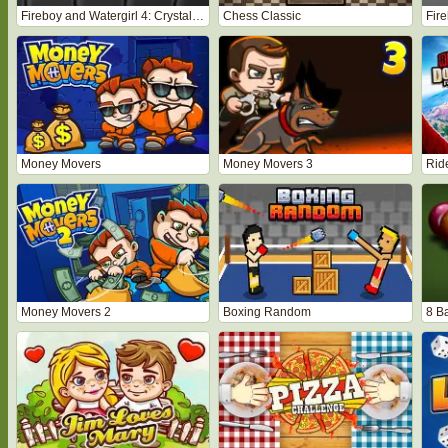
Fireboy and Watergirl 4: Crystal Temple
Chess Classic
Money Movers
Money Movers 3
Rid
Money Movers 2
Boxing Random
8 Ba