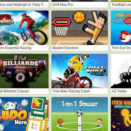
Fireboy and Watergirl 6: Fairy Tales
Drift Max Pro
Football L
ers Downhill Racing
Basket Random
Fish Eat G
ll Billiards Classic
Trial Bike Racing Clash
AZ Tanks