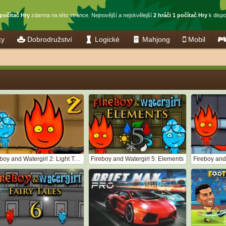
 počítač Hry
zdarma na této stránce. Nejnovější a nejskvělejší
2 hráči 1 počítač Hry
k dispo
ky
Dobrodružství
Logické
Mahjong
Mobil
Fireboy and Watergirl 2: Light Temple
Fireboy and Watergirl 5: Elements