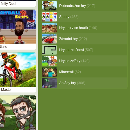
nfinity Duel
Dobrodružné hry
(217)
Shody
(453)
Hry pro více hráčů
(146)
Závodní hry
(212)
Stars
Hry na zručnost
(507)
Hry se zvířaty
(149)
Minecraft
(62)
Arkády hry
(306)
 Master