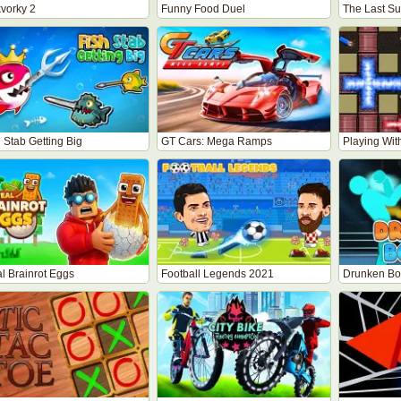
kvorky 2
Funny Food Duel
The Last Su
 Stab Getting Big
GT Cars: Mega Ramps
Playing With
l Brainrot Eggs
Football Legends 2021
Drunken Bo