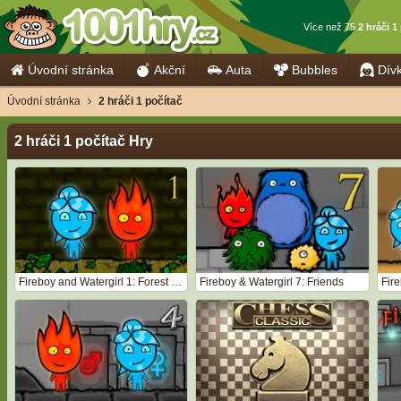
Více než 75
2 hráči 1
Úvodní stránka
Akční
Auta
Bubbles
Dív
Úvodní stránka
2 hráči 1 počítač
2 hráči 1 počítač Hry
Fireboy and Watergirl 1: Forest Temple
Fireboy & Watergirl 7: Friends