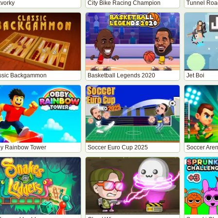
kvorky
City Bike Racing Champion
Tunnel Roa
ssic Backgammon
Basketball Legends 2020
Jet Boi
y Rainbow Tower
Soccer Euro Cup 2025
Soccer Are