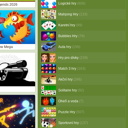
Logické hry
(606)
egends 2026
Mahjong Hry
(133)
Karetní hry
(99)
Bubbles Hry
(79)
row Mega
Auta hry
(156)
Hry pro dívky
(239)
Match 3 hry
(163)
Akční hry
(266)
Solitaire hry
(92)
Oheň a voda
(7)
Puzzle Hry
(507)
Sportovní hry
(137)