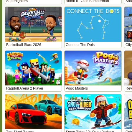
Superfighters
Bomb It - Cute Bomberman
Sna
Basketball Stars 2026
Connect The Dots
City
Ragdoll Arena 2 Player
Pogo Masters
Rev