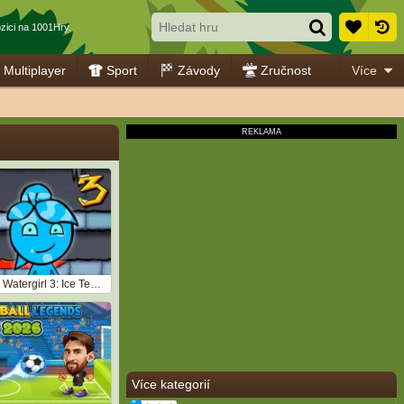
zici na 1001Hry.
Multiplayer
Sport
Závody
Zručnost
Více
Fireboy and Watergirl 3: Ice Temple
Více kategorií