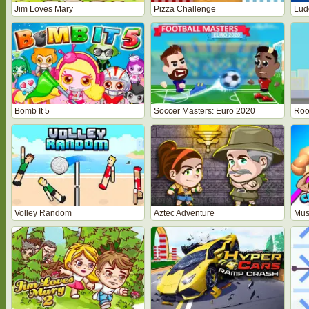
Jim Loves Mary
Pizza Challenge
Lud
Bomb It 5
Soccer Masters: Euro 2020
Roo
Volley Random
Aztec Adventure
Mus