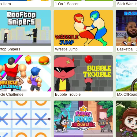
o Hero
1 On 1 Soccer
Stick War: I
ftop Snipers
Wrestle Jump
Basketball 
cle Challenge
Bubble Trouble
MX OffRoad