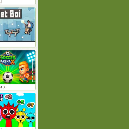
d
na X