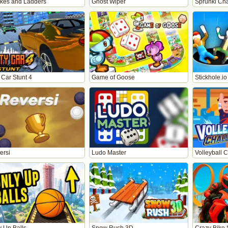
kes and Ladders
Ghost Wiper
Sprunki Ch
 Car Stunt 4
Game of Goose
Stickhole.io
ersi
Ludo Master
Volleyball 