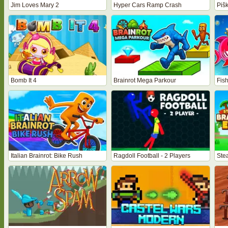
Jim Loves Mary 2
Hyper Cars Ramp Crash
Piš
Bomb It 4
Brainrot Mega Parkour
Fish
Italian Brainrot: Bike Rush
Ragdoll Football - 2 Players
Stea