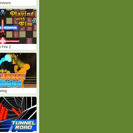
rvivors
 Fire 2
xing