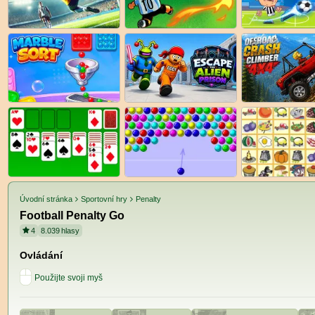
Úvodní stránka
Sportovní hry
Penalty
Football Penalty Go
4
8.039
hlasy
Ovládání
Použijte svoji myš