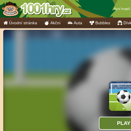
Nyní hraješ
Úvodní stránka
Akční
Auta
Bubbles
Dív