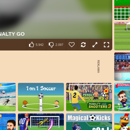
5.942
2.097