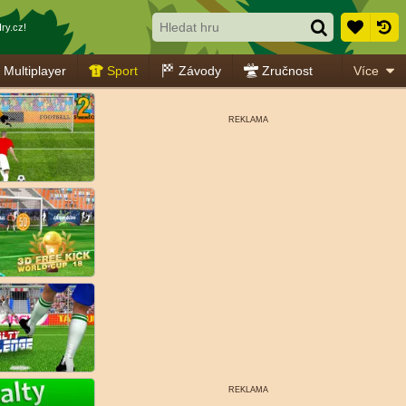
ry.cz!
Multiplayer
Sport
Závody
Zručnost
Více