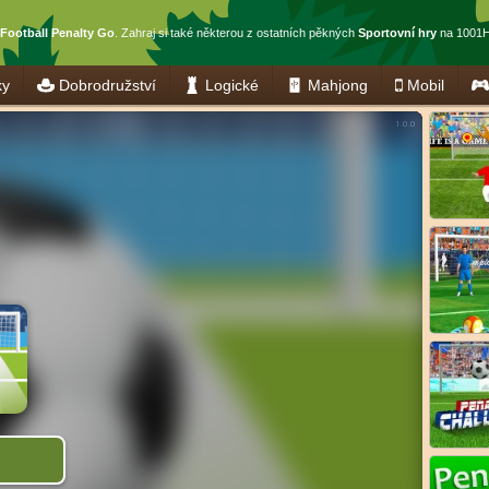
Football Penalty Go
. Zahraj si také některou z ostatních pěkných
Sportovní hry
na 1001H
ky
Dobrodružství
Logické
Mahjong
Mobil