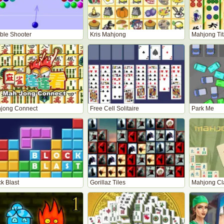
ble Shooter
Kris Mahjong
Mahjong Ti
jong Connect
Free Cell Solitaire
Park Me
k Blast
Gorillaz Tiles
Mahjong Cl