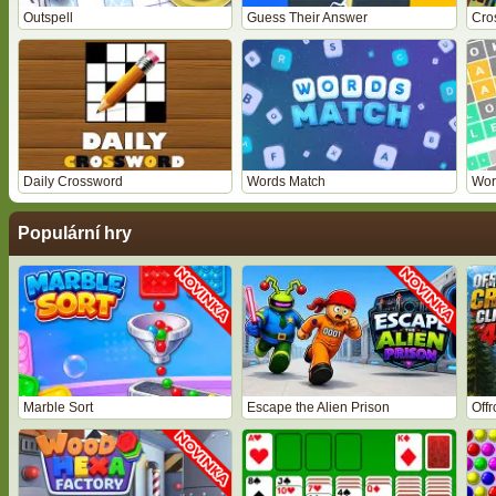
Outspell
Guess Their Answer
Cro
Daily Crossword
Words Match
Wor
Populární hry
Marble Sort
Escape the Alien Prison
Off