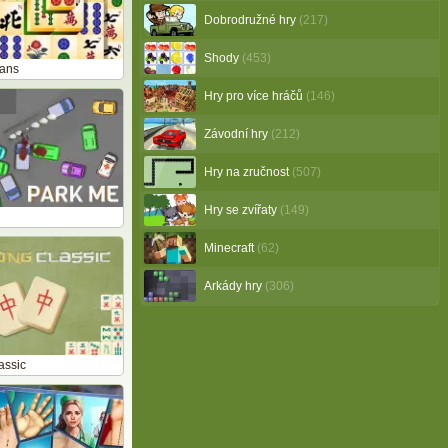
Dobrodružné hry
(217)
Shody
(453)
tans
Hry pro více hráčů
(146)
Závodní hry
(212)
Hry na zručnost
(507)
Hry se zvířaty
(149)
Minecraft
(62)
Arkády hry
(306)
assic