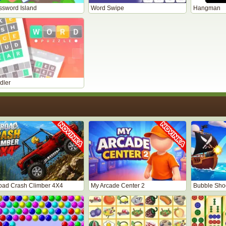
ssword Island
Word Swipe
Hangman
dler
road Crash Climber 4X4
My Arcade Center 2
Bubble Shoo