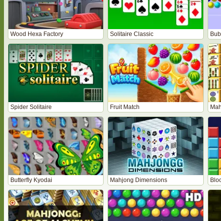
Wood Hexa Factory
Solitaire Classic
Bub
Spider Solitaire
Fruit Match
Mah
Butterfly Kyodai
Mahjong Dimensions
Bloc