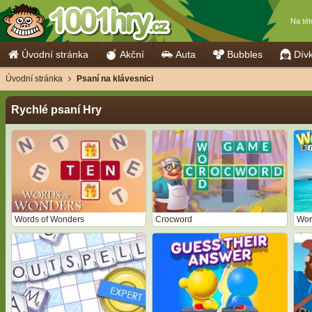
Na té
Úvodní stránka
Akční
Auta
Bubbles
Dív
Úvodní stránka
Psaní na klávesnici
Rychlé psaní Hry
Words of Wonders
Crocword
Wor