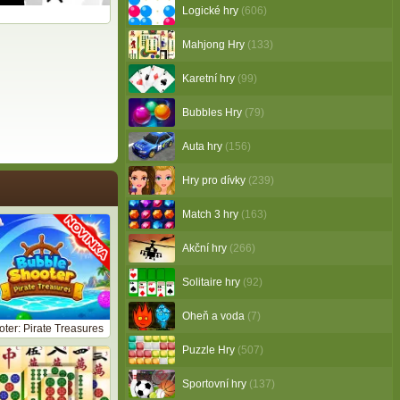
Logické hry
(606)
Mahjong Hry
(133)
Karetní hry
(99)
Bubbles Hry
(79)
Auta hry
(156)
Hry pro dívky
(239)
Match 3 hry
(163)
Akční hry
(266)
Solitaire hry
(92)
Oheň a voda
(7)
ter: Pirate Treasures
Puzzle Hry
(507)
Sportovní hry
(137)