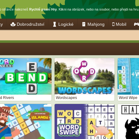
to stránce nalezneš
Rychlé psaní Hry
. Klikni na obrázek, nebo na soubor, nebo přejdi na hru
ky
Dobrodružství
Logické
Mahjong
Mobil
d Rivers
Wordscapes
Word Wipe