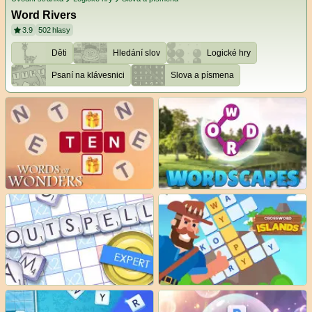
Word Rivers
3.9
502
hlasy
Děti
Hledání slov
Logické hry
Psaní na klávesnici
Slova a písmena