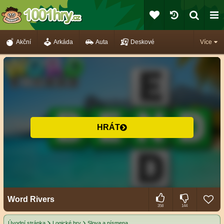
Akční
Arkáda
Auta
Deskové
Více
HRÁT
Word Rivers
358
144
Úvodní stránka
Logické hry
Slova a písmena