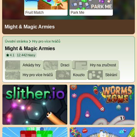
Fruit Match
Park Me
Might & Magic Armies
Úvodní stránka
Hry pro více hráčů
Might & Magic Armies
4.1
12.442
hlasy
Arkády hry
Draci
Hry na zručnost
Hry pro více hráčů
Kouzlo
Sbírání