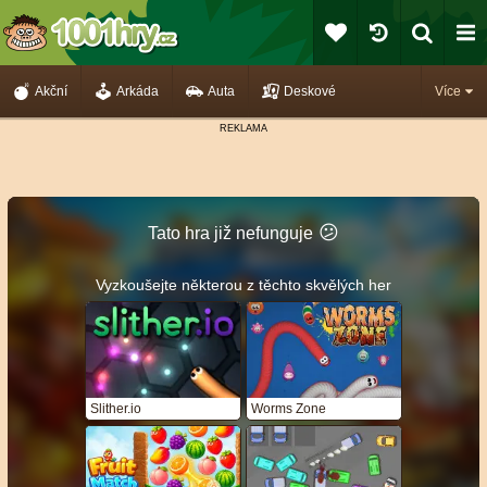
Akční
Arkáda
Auta
Deskové
Více
😕
Tato hra již nefunguje
Vyzkoušejte některou z těchto skvělých her
Slither.io
Worms Zone