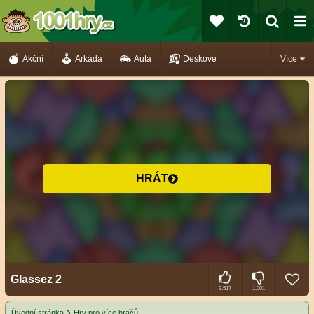
Akční
Arkáda
Auta
Deskové
Více
HRÁT
Glassez 2
3.517
1.001
Úvodní stránka
Hry pro více hráčů