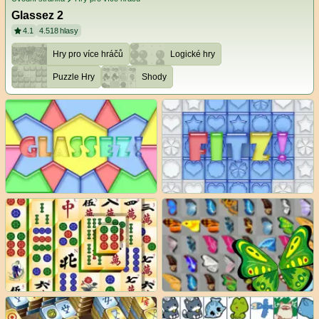
Glassez 2
4.1
4.518
hlasy
Hry pro více hráčů
Logické hry
Puzzle Hry
Shody