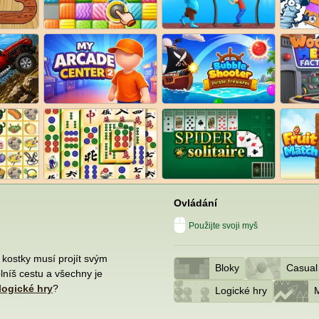
Ovládání
Použijte svoji myš
 kostky musí projít svým
Bloky
Casual
lníš cestu a všechny je
logické hry
?
Logické hry