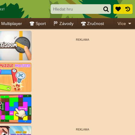
cz!
Multiplayer
Sport
Závody
Zručnost
Více