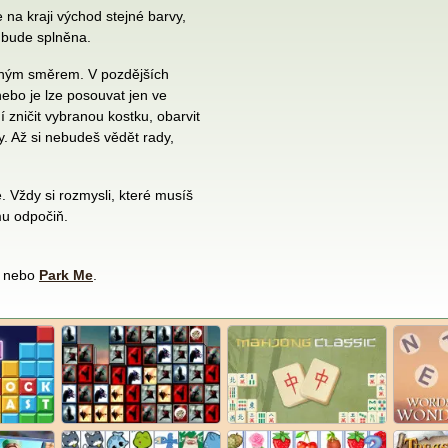
na kraji východ stejné barvy,
 bude splněna.
ávným směrem. V pozdějších
 nebo je lze posouvat jen ve
í zničit vybranou kostku, obarvit
. Až si nebudeš vědět rady,
. Vždy si rozmysli, které musíš
mu odpočiň.
nebo
Park Me
.