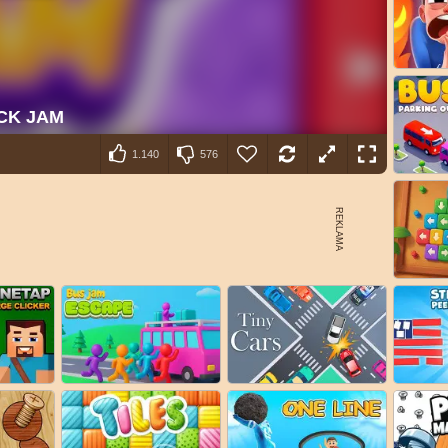
1.140
576