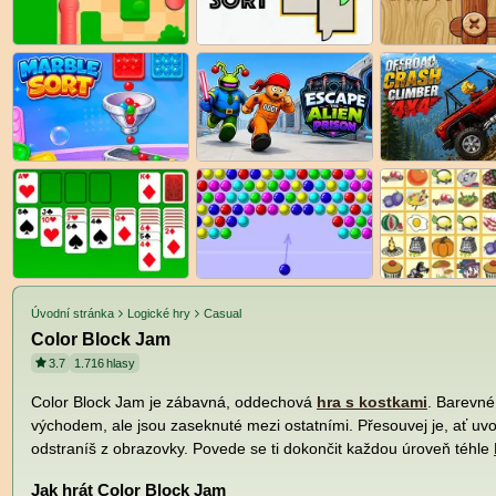
Úvodní stránka
Logické hry
Casual
Color Block Jam
3.7
1.716
hlasy
Color Block Jam je zábavná, oddechová
hra s kostkami
. Barevné
východem, ale jsou zaseknuté mezi ostatními. Přesouvej je, ať uvo
odstraníš z obrazovky. Povede se ti dokončit každou úroveň téhle
Jak hrát Color Block Jam