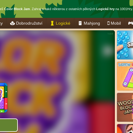
ješ
Color Block Jam
. Zahraj si také některou z ostatních pěkných
Logické hry
na 1001Hry.
ky
Dobrodružství
Logické
Mahjong
Mobil