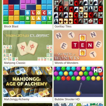
Block Blast
Gorillaz Tiles
Mahjong Classic
Words of Wonders
MahJongg Alchemy
Bubble Shooter HD