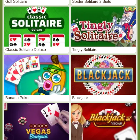
Golf Solitaire
Spider Solitaire 2 Suits
Classic Solitaire Deluxe
Tingly Solitaire
Banana Poker
Blackjack