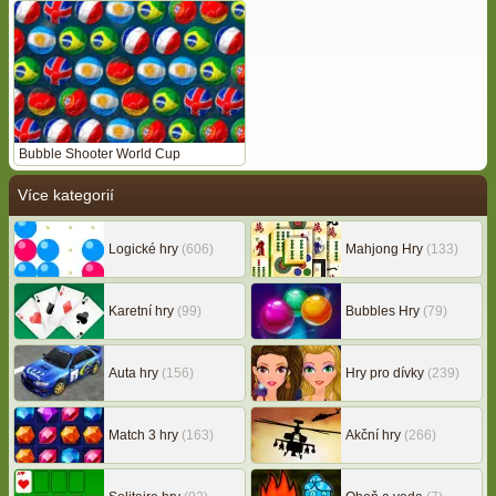
Bubble Shooter World Cup
Více kategorií
Logické hry
(606)
Mahjong Hry
(133)
Karetní hry
(99)
Bubbles Hry
(79)
Auta hry
(156)
Hry pro dívky
(239)
Match 3 hry
(163)
Akční hry
(266)