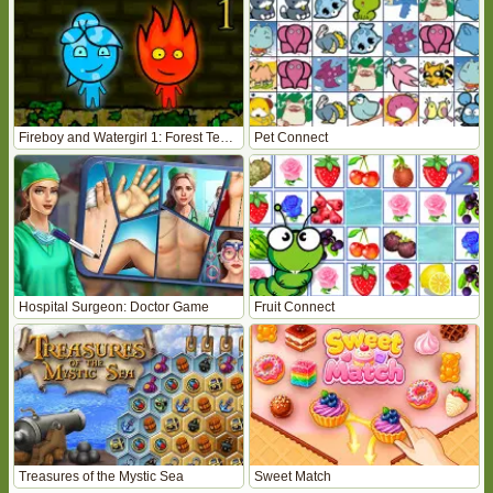
Fireboy and Watergirl 1: Forest Temple
Pet Connect
Hospital Surgeon: Doctor Game
Fruit Connect
Treasures of the Mystic Sea
Sweet Match