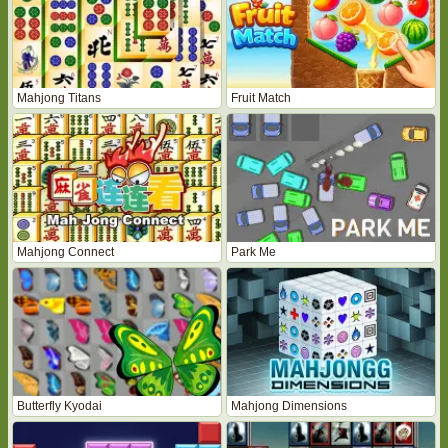
Mahjong Titans
Fruit Match
Mahjong Connect
Park Me
Butterfly Kyodai
Mahjong Dimensions