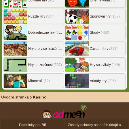
Solitaire hry
(92)
Oheň a voda
(7)
Puzzle Hry
(507)
Sportovní hry
(137)
Dobrodružné hry
(217)
Shody
(453)
Hry pro více hráčů
(146)
Závodní hry
(212)
Hry na zručnost
(507)
Hry se zvířaty
(149)
Minecraft
(62)
Arkády hry
(306)
Úvodní stránka
Kasino
Podmínky použití
Zásady ochrany osobních údajů a zásady použití souborů cookie