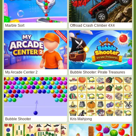
Marble Sort
Offroad Crash Climber 4X4
My Arcade Center 2
Bubble Shooter: Pirate Treasures
Bubble Shooter
Kris Mahjong