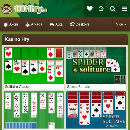
Akční
Arkáda
Auta
Deskové
Více
Kasino Hry
Solitaire Classic
Spider Solitaire