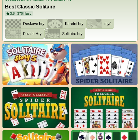
Best Classic Solitaire
3.8
370
hlasy
Deskové hry
Karetní hry
myš
Puzzle Hry
Solitaire hry