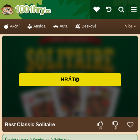
Akční
Arkáda
Auta
Deskové
Více
HRÁT
Best Classic Solitaire
258
112
Úvodní stránka
Karetní hry
Solitaire hry