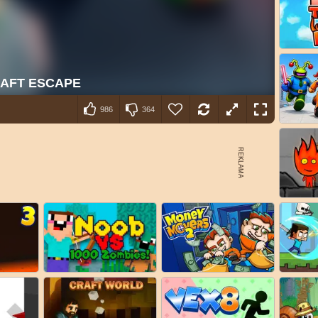
986
364