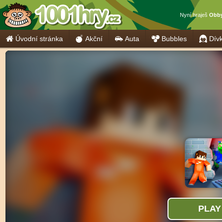
Nyní hraješ
Obby
Úvodní stránka
Akční
Auta
Bubbles
Dív