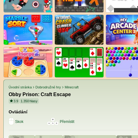
Úvodní stránka
Dobrodružné hry
Minecraft
Obby Prison: Craft Escape
3.9
1.350
hlasy
Ovládání
Skok
Přemístit