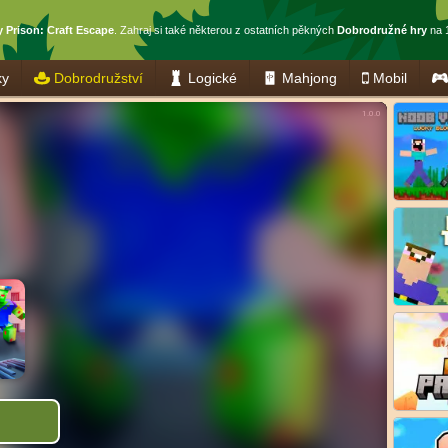
 Prison: Craft Escape
. Zahraj si také některou z ostatních pěkných
Dobrodružné hry
na 
ky
Dobrodružství
Logické
Mahjong
Mobil