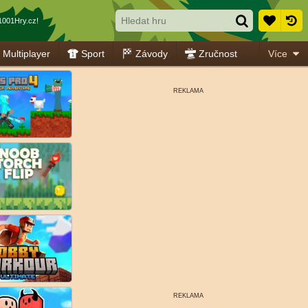
1001Hry.cz!
Multiplayer
Sport
Závody
Zručnost
Více