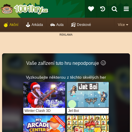
Akční
Arkáda
Auta
Deskové
Více
🥴️
Vaše zařízení tuto hru nepodporuje
Vyzkoušejte některou z těchto skvělých her
Winter Clash 3D
Jet Boi