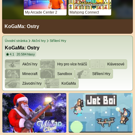
My Arcade Center 2
Mahjong Connect
KoGaMa: Ostry
Úvodní stránka
Akční hry
Střílení Hry
KoGaMa: Ostry
4.1
20.584
hlasy
Akční hry
Hry pro více hráčů
Klávesové
Minecraft
Sandbox
Střílení Hry
Závodní hry
KoGaMa