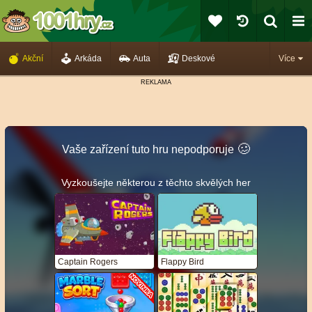
Akční
Arkáda
Auta
Deskové
Více
🥴️
Vaše zařízení tuto hru nepodporuje
Vyzkoušejte některou z těchto skvělých her
Captain Rogers
Flappy Bird