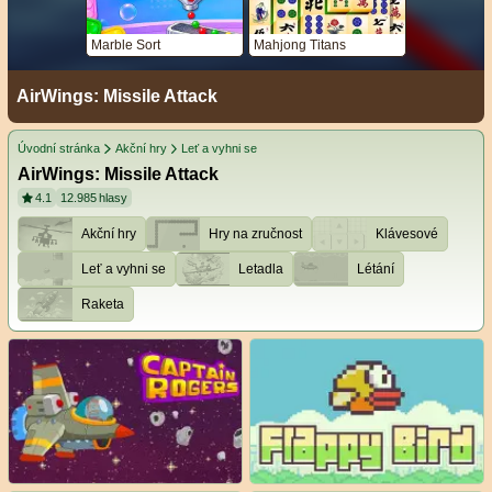
Marble Sort
Mahjong Titans
AirWings: Missile Attack
Úvodní stránka
Akční hry
Leť a vyhni se
AirWings: Missile Attack
4.1
12.985
hlasy
Akční hry
Hry na zručnost
Klávesové
Leť a vyhni se
Letadla
Létání
Raketa