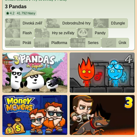
3 Pandas
4.2
41.792
hlasy
Divoká zvěř
Dobrodružné hry
Džungle
Flash
Hry se zvířaty
Pandy
Piráti
Platforma
Series
Únik