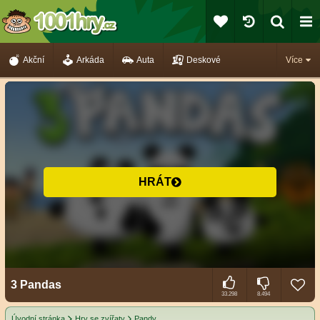
Akční
Arkáda
Auta
Deskové
Více
HRÁT
3 Pandas
33.298
8.494
Úvodní stránka
Hry se zvířaty
Pandy