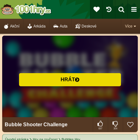
Akční
Arkáda
Auta
Deskové
Více
HRÁT
Bubble Shooter Challenge
697
304
Úvodní stránka
Hry na zručnost
Bubbles Hry