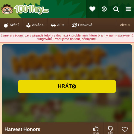
Akční
Arkáda
Auta
Deskové
Více
Jsme si vědomi, že v případě této hry dochází k problémům, které brání v jejím (správném)
fungování. Pracujeme na tom, děkujeme!
HRÁT
Harvest Honors
3.145
1.388