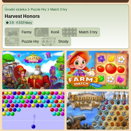
Úvodní stránka
Puzzle Hry
Match 3 hry
Harvest Honors
3.8
4.533
hlasy
Farmy
Koně
Match 3 hry
Puzzle Hry
Shody