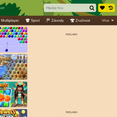
cz!
Multiplayer
Sport
Závody
Zručnost
Více