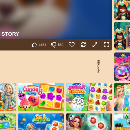
1.831
539