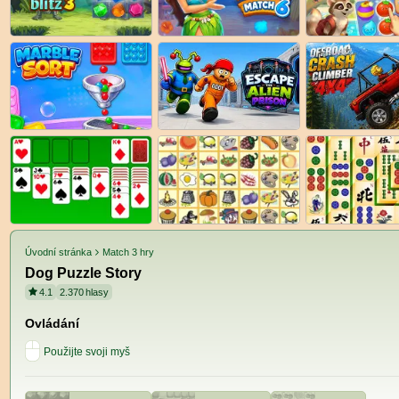
Úvodní stránka
Match 3 hry
Dog Puzzle Story
4.1
2.370
hlasy
Ovládání
Použijte svoji myš