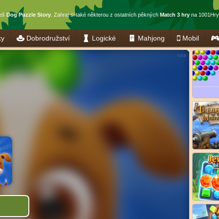
ješ
Dog Puzzle Story
. Zahraj si také některou z ostatních pěkných
Match 3 hry
na 1001Hry.
ky
Dobrodružství
Logické
Mahjong
Mobil