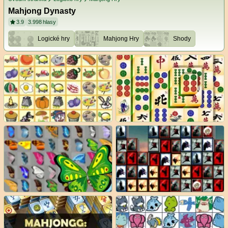
Mahjong Dynasty
3.9
3.998
hlasy
Logické hry
Mahjong Hry
Shody