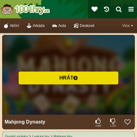
Akční
Arkáda
Auta
Deskové
Více
HRÁT
Mahjong Dynasty
2.883
1.115
Úvodní stránka
Logické hry
Mahjong Hry