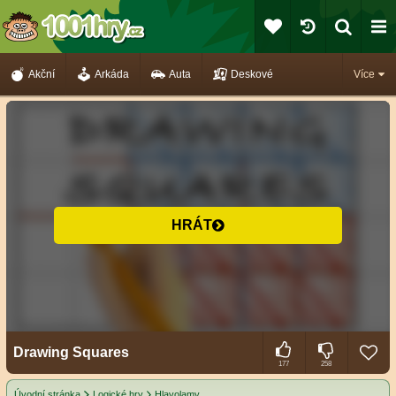
Akční
Arkáda
Auta
Deskové
Více
HRÁT
Drawing Squares
177
258
Úvodní stránka
Logické hry
Hlavolamy