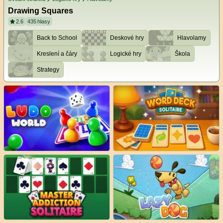
Drawing Squares
2.6
435
hlasy
Back to School
Deskové hry
Hlavolamy
Kreslení a čáry
Logické hry
Škola
Strategy