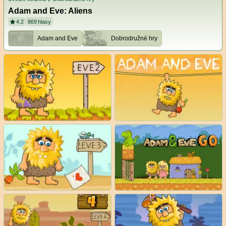
Adam and Eve: Aliens
4.2
869
hlasy
Adam and Eve
Dobrodružné hry