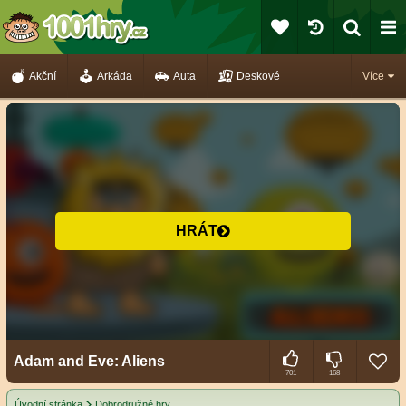
Akční
Arkáda
Auta
Deskové
Více
HRÁT
Adam and Eve: Aliens
701
168
Úvodní stránka
Dobrodružné hry