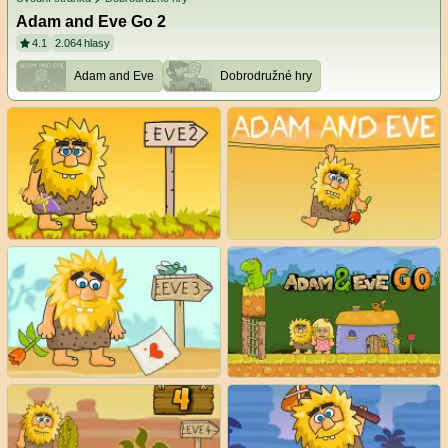
Adam and Eve Go 2
4.1
2.064
hlasy
Adam and Eve
Dobrodružné hry