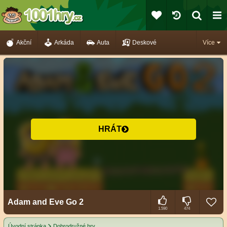
Akční
Arkáda
Auta
Deskové
Více
HRÁT
Adam and Eve Go 2
1.590
474
Úvodní stránka
Dobrodružné hry