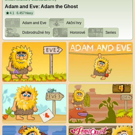
Adam and Eve: Adam the Ghost
4.1
6.457
hlasy
Adam and Eve
Akční hry
Dobrodružné hry
Hororové
Series