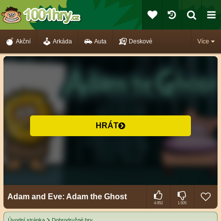
Akční
Arkáda
Auta
Deskové
Více
HRÁT
Adam and Eve: Adam the Ghost
4.952
1.505
Úvodní stránka
Dobrodružné hry