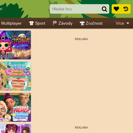
z!
Multiplayer
Sport
Závody
Zručnost
Více