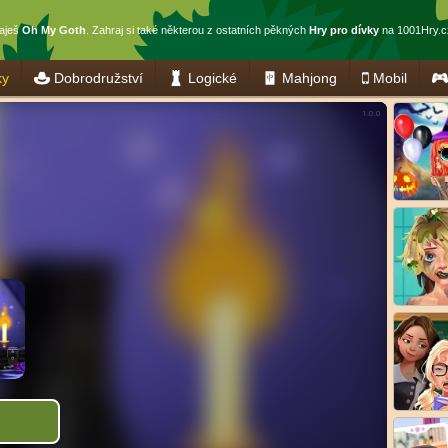
raješ
Oh My Goth
. Zahraj si také některou z ostatních pěkných
Hry pro dívky
na 1001Hry.c
ky
Dobrodružství
Logické
Mahjong
Mobil