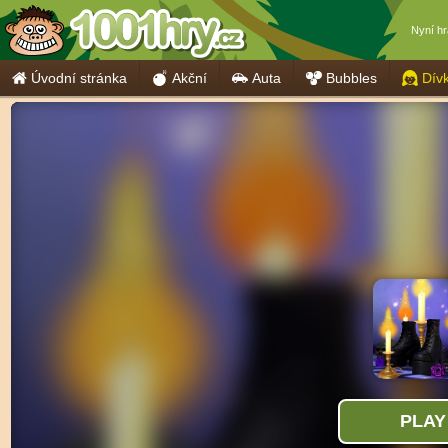
Nyní h
Úvodní stránka
Akční
Auta
Bubbles
Dív