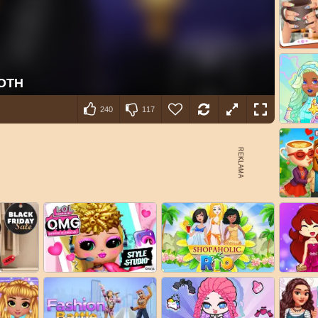
240
117