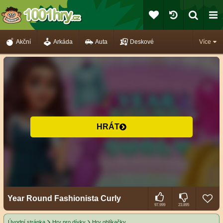
Akční
Arkáda
Auta
Deskové
Více
HRÁT
Year Round Fashionista Curly
97.999
23.895
Úvodní stránka
Hry pro dívky
Hry oblíkačky