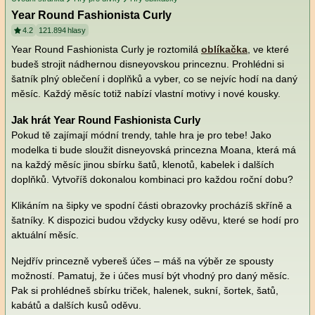
Year Round Fashionista Curly
4.2
121.894
hlasy
Year Round Fashionista Curly je roztomilá
oblíkačka
, ve které
budeš strojit nádhernou disneyovskou princeznu. Prohlédni si
šatník plný oblečení i doplňků a vyber, co se nejvíc hodí na daný
měsíc. Každý měsíc totiž nabízí vlastní motivy i nové kousky.
Jak hrát Year Round Fashionista Curly
Pokud tě zajímají módní trendy, tahle hra je pro tebe! Jako
modelka ti bude sloužit disneyovská princezna Moana, která má
na každý měsíc jinou sbírku šatů, klenotů, kabelek i dalších
doplňků. Vytvoříš dokonalou kombinaci pro každou roční dobu?
Klikáním na šipky ve spodní části obrazovky procházíš skříně a
šatníky. K dispozici budou vždycky kusy oděvu, které se hodí pro
aktuální měsíc.
Nejdřív princezně vybereš účes – máš na výběr ze spousty
možností. Pamatuj, že i účes musí být vhodný pro daný měsíc.
Pak si prohlédneš sbírku triček, halenek, sukní, šortek, šatů,
kabátů a dalších kusů oděvu.