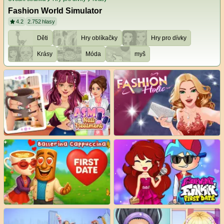
Fashion World Simulator
4.2
2.752
hlasy
Děti
Hry oblíkačky
Hry pro dívky
Krásy
Móda
myš