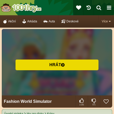
Akční
Arkáda
Auta
Deskové
Více
HRÁT
Fashion World Simulator
2.181
571
Úvodní stránka
Hry pro dívky
Krásy