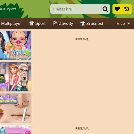
001Hry.cz!
Multiplayer
Sport
Závody
Zručnost
Více