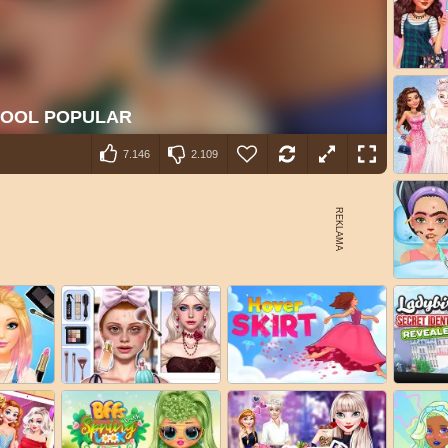
7.146
2.109