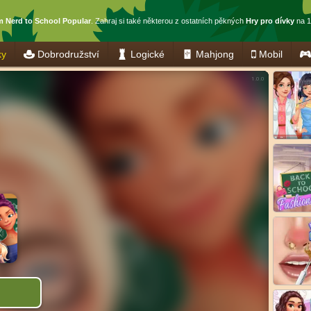
 Nerd to School Popular
. Zahraj si také některou z ostatních pěkných
Hry pro dívky
na 1
ky
Dobrodružství
Logické
Mahjong
Mobil