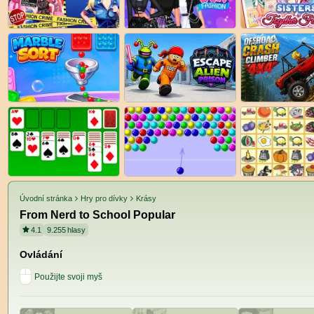
Úvodní stránka
Hry pro dívky
Krásy
From Nerd to School Popular
4.1
9.255
hlasy
Ovládání
Použijte svoji myš