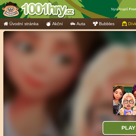
Nyní hraješ
From
Úvodní stránka
Akční
Auta
Bubbles
Dív