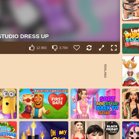
12.983
3.794