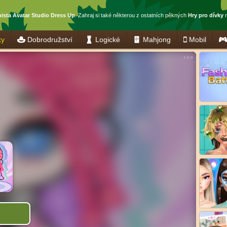
ista Avatar Studio Dress Up
. Zahraj si také některou z ostatních pěkných
Hry pro dívky
n
ky
Dobrodružství
Logické
Mahjong
Mobil