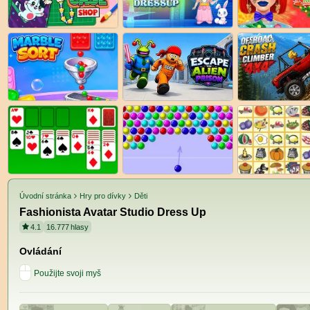
Úvodní stránka
Hry pro dívky
Děti
Fashionista Avatar Studio Dress Up
4.1
16.777
hlasy
Ovládání
Použijte svoji myš