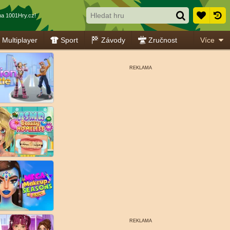
a 1001Hry.cz!
Multiplayer
Sport
Závody
Zručnost
Více