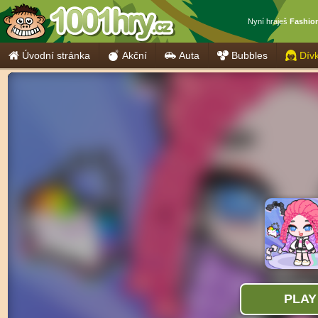
Nyní hraješ
Fashion
Úvodní stránka
Akční
Auta
Bubbles
Dív