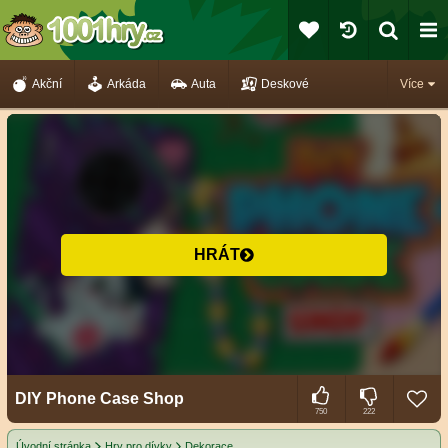
Akční
Arkáda
Auta
Deskové
Více
HRÁT
DIY Phone Case Shop
750
222
Úvodní stránka
Hry pro dívky
Dekorace