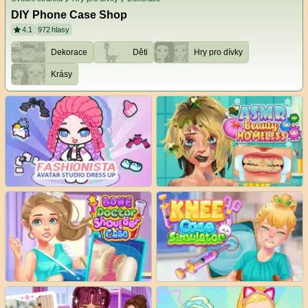
DIY Phone Case Shop
4.1
972
hlasy
Dekorace
Děti
Hry pro dívky
Krásy