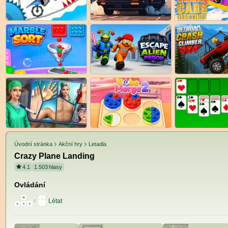
Úvodní stránka
Akční hry
Letadla
Crazy Plane Landing
4.1
1.503
hlasy
Ovládání
Létat
z