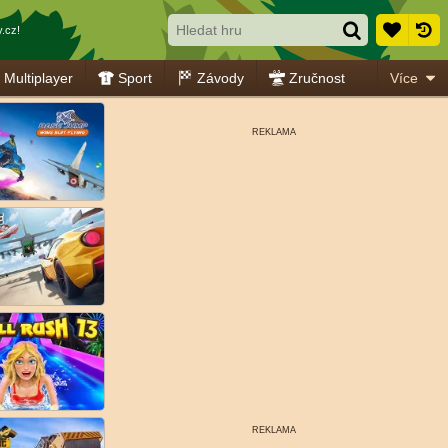
.cz!
Multiplayer
Sport
Závody
Zručnost
Více