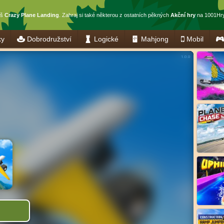
eš
Crazy Plane Landing
. Zahraj si také některou z ostatních pěkných
Akční hry
na 1001Hry
ky
Dobrodružství
Logické
Mahjong
Mobil