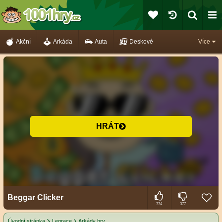
Akční
Arkáda
Auta
Deskové
Více
HRÁT
Beggar Clicker
774
377
Úvodní stránka
Legrace
Arkády hry