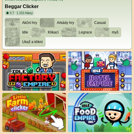
Beggar Clicker
3.7
1.151
hlasy
Akční hry
Arkády hry
Casual
Idle
Klikací
Legrace
myš
Ukaž a klikni