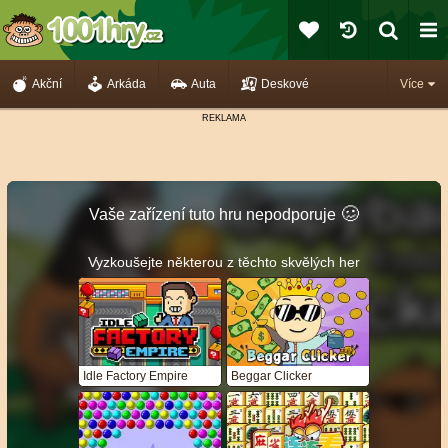
Akční
Arkáda
Auta
Deskové
Více
🥴️
Vaše zařízení tuto hru nepodporuje
Vyzkoušejte některou z těchto skvělých her
Idle Factory Empire
Beggar Clicker