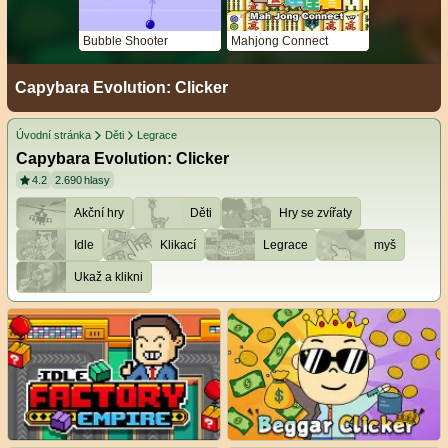
Bubble Shooter
Mahjong Connect
Capybara Evolution: Clicker
Úvodní stránka
Děti
Legrace
Capybara Evolution: Clicker
4.2
2.690
hlasy
Akční hry
Děti
Hry se zvířaty
Idle
Klikací
Legrace
myš
Ukaž a klikni